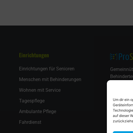
Einrichtungen
Einrichtungen für Senioren
Gemeinnüt
Behinderte
Menschen mit Behinderungen
Geschäftss
Wohnen mit Service
Kühnsstra
30559 Han
Um dir ein 
Tagespflege
Geräteinfor
Technologie
Ambulante Pflege
auf dieser W
zurückziehs
Fahrdienst