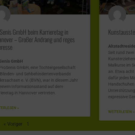
Senis GmbH beim Karrieretag in
Kunstausste
nover – Großer Andrang und reges
eresse
Altstadtreside
Seit rund zwei
Kunsterzieher
Senis GmbH
Malkurse im S
 ProSenis GmbH, eine Tochtergesellschaft
an. Etwa acht
 Blinden- und Sehbehindertenverbands
dafür jedes Ma
dersachsen e. V. (BVN), war in diesem Jahr
Handschuhen i
 einem Informationsstand auf dem
Unterstützung
rieretag in Hannover vertreten.
expressive Ge
TERLESEN »
WEITERLESEN »
« Voriger
1
2
3
Nächster »