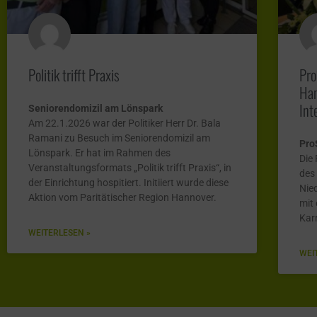
Politik trifft Praxis
Pro
Han
Int
Seniorendomizil am Lönspark
Am 22.1.2026 war der Politiker Herr Dr. Bala
Ramani zu Besuch im Seniorendomizil am
Pro
Lönspark. Er hat im Rahmen des
Die
Veranstaltungsformats „Politik trifft Praxis“, in
des
der Einrichtung hospitiert. Initiiert wurde diese
Nie
Aktion vom Paritätischer Region Hannover.
mit
Kar
WEITERLESEN »
WEI