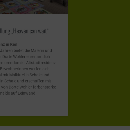
llung „Heaven can wait“
nz in Kiel
 Jahren bietet die Malerin und
n Dorte Wohler ehrenamtlich
eniorendomizil Altstadtresidenz
 Bewohnerinnen werfen sich
l mit Malkittel in Schale und
n Schale und erschaffen mit
 von Dorte Wohler farbenstarke
mälde auf Leinwand.