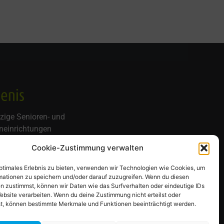
zige Senioren- und
neinrichtungen
telle
Cookie-Zustimmung verwalten
ße 18
nover
optimales Erlebnis zu bieten, verwenden wir Technologien wie Cookies, um
mationen zu speichern und/oder darauf zuzugreifen. Wenn du diesen
n zustimmst, können wir Daten wie das Surfverhalten oder eindeutige IDs
ebsite verarbeiten. Wenn du deine Zustimmung nicht erteilst oder
t, können bestimmte Merkmale und Funktionen beeinträchtigt werden.