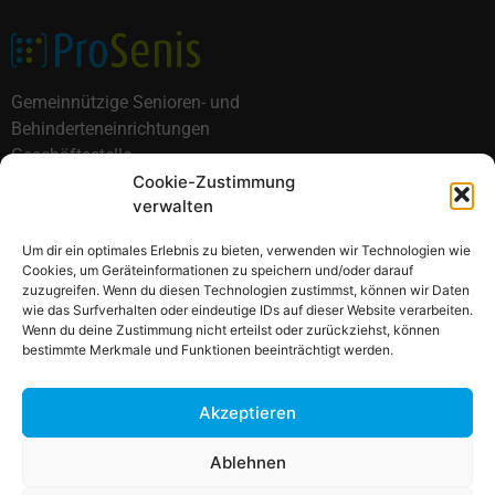
Gemeinnützige Senioren- und
Behinderteneinrichtungen
Geschäftsstelle
Cookie-Zustimmung
Kühnsstraße 18
verwalten
30559 Hannover
Um dir ein optimales Erlebnis zu bieten, verwenden wir Technologien wie
Cookies, um Geräteinformationen zu speichern und/oder darauf
zuzugreifen. Wenn du diesen Technologien zustimmst, können wir Daten
wie das Surfverhalten oder eindeutige IDs auf dieser Website verarbeiten.
Impressum
Datenschutz
Haftungsausschluss
Wenn du deine Zustimmung nicht erteilst oder zurückziehst, können
bestimmte Merkmale und Funktionen beeinträchtigt werden.
Hinweisgeberschutzgesetz
Cookie-Richtlinie (EU)
Akzeptieren
Ablehnen