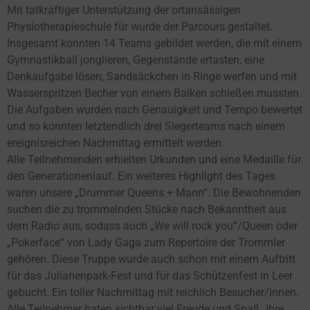
Mit tatkräftiger Unterstützung der ortansässigen
Physiotherapieschule für wurde der Parcours gestaltet.
Insgesamt konnten 14 Teams gebildet werden, die mit einem
Gymnastikball jonglieren, Gegenstände ertasten, eine
Denkaufgabe lösen, Sandsäckchen in Ringe werfen und mit
Wasserspritzen Becher von einem Balken schießen mussten.
Die Aufgaben wurden nach Genauigkeit und Tempo bewertet
und so konnten letztendlich drei Siegerteams nach einem
ereignisreichen Nachmittag ermittelt werden.
Alle Teilnehmenden erhielten Urkunden und eine Medaille für
den Generationenlauf. Ein weiteres Highlight des Tages
waren unsere „Drummer Queens + Mann“. Die Bewohnenden
suchen die zu trommelnden Stücke nach Bekanntheit aus
dem Radio aus, sodass auch „We will rock you“/Queen oder
„Pokerface“ von Lady Gaga zum Repertoire der Trommler
gehören. Diese Truppe wurde auch schon mit einem Auftritt
für das Julianenpark-Fest und für das Schützenfest in Leer
gebucht. Ein toller Nachmittag mit reichlich Besucher/innen.
Alle Teilnehmer haten sichtbar viel Freude und Spaß. Ihre