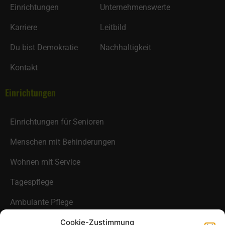
Einrichtungen
Unternehmenswerte
Karriere
Leitbild
Du bist Demokratie
Nachhaltigkeit
Kontakt
Einrichtungen
Einrichtungen für Senioren
Menschen mit Behinderungen
Wohnen mit Service
Tagespflege
Ambulante Pflege
Fahrdienst
Cookie-Zustimmung